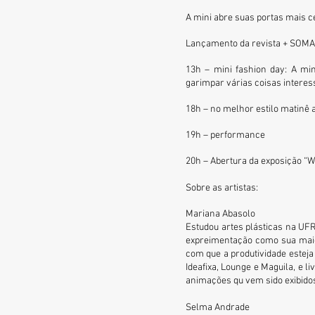
A mini abre suas portas mais 
Lançamento da revista
+ SOM
13h – mini fashion day: A mi
garimpar várias coisas interes
18h – no melhor estilo matinê a
19h – performance
20h – Abertura da exposição “W
Sobre as artistas:
Mariana Abasolo
Estudou artes plásticas na UFR
expreimentação como sua maior
com que a produtividade esteja
Ideafixa, Lounge e Maguila, e l
animações qu vem sido exibidos
Selma Andrade