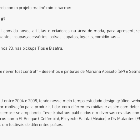
cedo com o projeto matinê mini charme:
A
#7
ni convida novos artistas e criadores na área de moda, para apresentar
santes: roupas,acessórios, bolsas, sapatos, toyarts, comidinhas …
nos 90, nas pickups Tips e Bizafra.
e never lost control” – desenhos e pinturas de
Mariana Abasolo
(SP) e
Selma
J entre 2004 e 2008, tendo nesse meio tempo estudado design gráfico, webd
 motivação para produzir, lidar com diferentes mídias e assim com deter
 sempre se ampliando. Teve trabalhos publicados em diversas revsitas como
ivros como El Bosque ( Colômbia), Proyecto Patala (México) e Os Mutantes (EU
 em festivais de diferentes países.