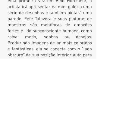
Pela primeira vez em Belo Horizonte, a
artista irá apresentar na mini galeria uma
série de desenhos e também pintará uma
parede.
Fefe Talavera e suas pinturas de
monstros são metáforas de emoções
fortes e do subconsciente humano, como
raiva, medo, sonhos ou desejos.
Produzindo imagens de animais coloridos
e fantásticos, ela se conecta com o “lado
obscuro” de sua posição interior auto para
as raízes culturais do artista, bem como a
energia primária e poderoso de seu
trabalho nas ruas em todo o mundo.
Nascida em 1979, Fefe foi criada como
uma nativa meia mexicana, meia
brasileira. E é em São Paulo onde mora
até hoje, além de sua segunda casa em
Madrid, Espanha. Interessada em todos os
tipos de “underground”, movimentos como
Street Art e Graffiti cena de sua cidade
natal, fez uma impressão importante
sobre o artista. Sua energia criativa,